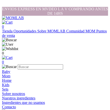
ENVIOS EXPRESS EN MVDEO L A V COMPRANDO ANTES
DE 14HS
0
Tienda
Oportunidades
Sobre MOMLAB
Comunidad MOM
Puntos
de venta
0
0
Baby
Mom
Home
Kids
Sets
Sobre nosotros
Nuestros ingredientes
Ingredientes que no usamos
Contacto