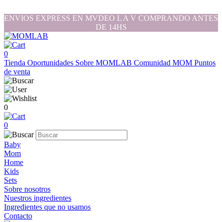
ENVIOS EXPRESS EN MVDEO L A V COMPRANDO ANTES
DE 14HS
0
Tienda
Oportunidades
Sobre MOMLAB
Comunidad MOM
Puntos
de venta
0
0
Baby
Mom
Home
Kids
Sets
Sobre nosotros
Nuestros ingredientes
Ingredientes que no usamos
Contacto