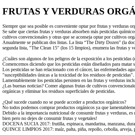
FRUTAS Y VERDURAS ORGÁ
Siempre que sea posible es conveniente optar por frutas y verduras or
Se sabe que ciertas frutas y verduras absorben más pesticidas químicos
cultivos convencionales y otras que se aconseja optar por cultivos org
Anualmente se publican dos listas. La lista “The Dirty Dozen” (la doc
segunda lista, "The Clean 15" (los 15 limpios), enumera las frutas y 
¿Cuáles son algunos de los peligros de la exposición a los pesticidas 
Comencemos diciendo que los pesticidas están diseñados para matar ser
Los pesticidas se han relacionado con el cáncer, las enfermedades agu
"susceptibilidades únicas a la toxicidad de los residuos de pesticidas".
Lamentablemente los pesticidas persisten en las frutas y verduras inc
¿Las buenas noticias? Comer algunas frutas de cultivos convencional
orgánicas y eliminar los residuos superficiales de pesticidas.
¿Qué sucede cuando no se puede acceder a productos orgánicos?
No todos podemos comprar productos orgánicos ya que lamentablemente
Debido a la importancia nutricional de consumir frutas y verduras, e
bien pero no dejes de consumir frutas y vegetales!
DOCENA SUCIA 2017: frutilla, espinaca, mandarina, manzana, durazno
QUINCE LIMPIOS 2017: maíz, palta, piña, repollo, cebolla, arveja, p