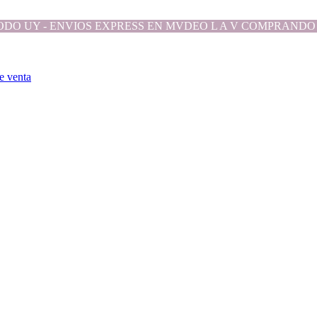
ODO UY - ENVIOS EXPRESS EN MVDEO L A V COMPRANDO 
e venta