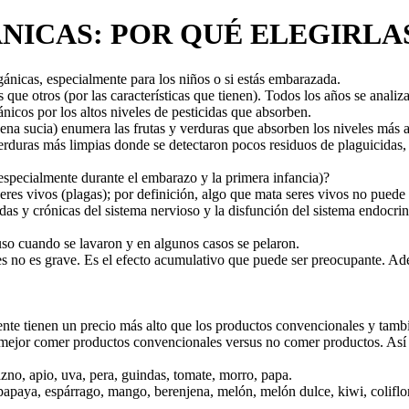
NICAS: POR QUÉ ELEGIRLA
gánicas, especialmente para los niños o si estás embarazada.
 que otros (por las características que tienen). Todos los años se anali
ánicos por los altos niveles de pesticidas que absorben.
ena sucia) enumera las frutas y verduras que absorben los niveles más 
verduras más limpias donde se detectaron pocos residuos de plaguicidas
(especialmente durante el embarazo y la primera infancia)?
es vivos (plagas); por definición, algo que mata seres vivos no puede s
das y crónicas del sistema nervioso y la disfunción del sistema endocri
luso cuando se lavaron y en algunos casos se pelaron.
es no es grave. Es el efecto acumulativo que puede ser preocupante. Ad
 tienen un precio más alto que los productos convencionales y tambié
s mejor comer productos convencionales versus no comer productos. Así 
, apio, uva, pera, guindas, tomate, morro, papa.
apaya, espárrago, mango, berenjena, melón, melón dulce, kiwi, coliflo