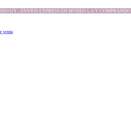
ODO UY - ENVIOS EXPRESS EN MVDEO L A V COMPRANDO 
e venta