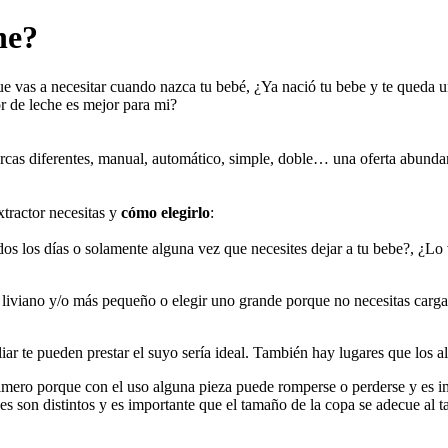
he?
que vas a necesitar cuando nazca tu bebé, ¿Ya nació tu bebe y te queda u
or de leche es mejor para mi?
cas diferentes, manual, automático, simple, doble… una oferta abundan
tractor necesitas y
cómo elegirlo
:
dos los días o solamente alguna vez que necesites dejar a tu bebe?, ¿Lo v
liviano y/o más pequeño o elegir uno grande porque no necesitas cargarl
liar te pueden prestar el suyo sería ideal. También hay lugares que los a
mero porque con el uso alguna pieza puede romperse o perderse y es im
es son distintos y es importante que el tamaño de la copa se adecue al t