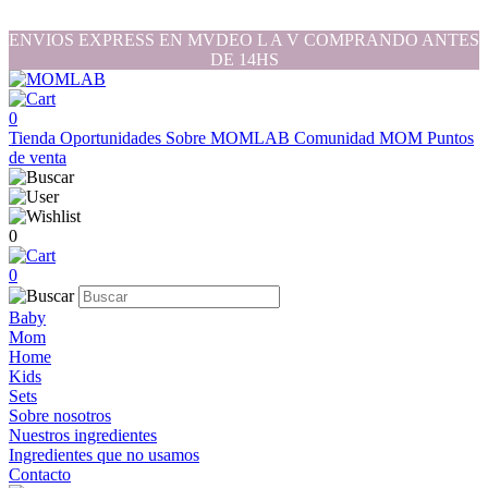
ENVIOS EXPRESS EN MVDEO L A V COMPRANDO ANTES
DE 14HS
0
Tienda
Oportunidades
Sobre MOMLAB
Comunidad MOM
Puntos
de venta
0
0
Baby
Mom
Home
Kids
Sets
Sobre nosotros
Nuestros ingredientes
Ingredientes que no usamos
Contacto