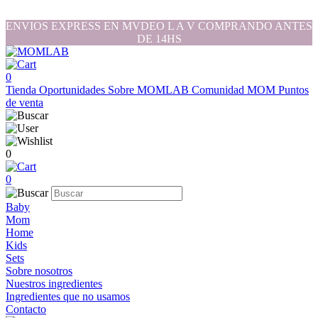
ENVIOS EXPRESS EN MVDEO L A V COMPRANDO ANTES
DE 14HS
0
Tienda
Oportunidades
Sobre MOMLAB
Comunidad MOM
Puntos
de venta
0
0
Baby
Mom
Home
Kids
Sets
Sobre nosotros
Nuestros ingredientes
Ingredientes que no usamos
Contacto