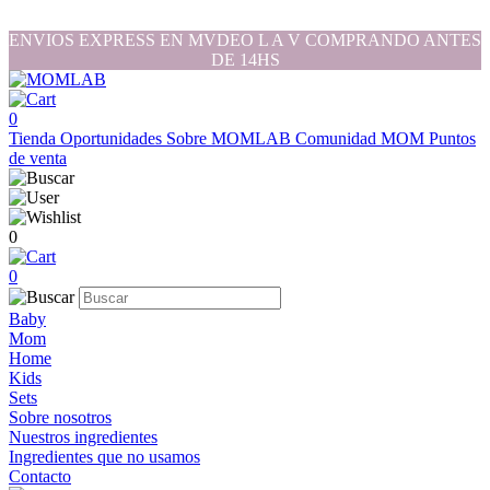
ENVIOS EXPRESS EN MVDEO L A V COMPRANDO ANTES
DE 14HS
0
Tienda
Oportunidades
Sobre MOMLAB
Comunidad MOM
Puntos
de venta
0
0
Baby
Mom
Home
Kids
Sets
Sobre nosotros
Nuestros ingredientes
Ingredientes que no usamos
Contacto