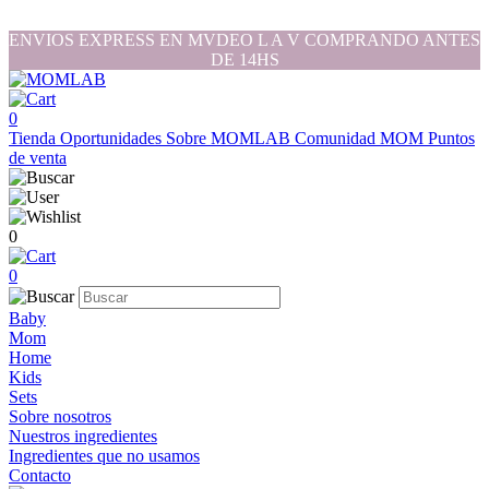
ENVIOS EXPRESS EN MVDEO L A V COMPRANDO ANTES
DE 14HS
0
Tienda
Oportunidades
Sobre MOMLAB
Comunidad MOM
Puntos
de venta
0
0
Baby
Mom
Home
Kids
Sets
Sobre nosotros
Nuestros ingredientes
Ingredientes que no usamos
Contacto