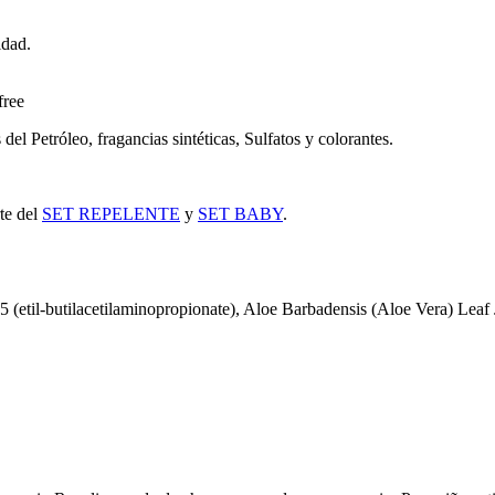
idad.
free
del Petróleo, fragancias sintéticas, Sulfatos y colorantes.
te del
SET REPELENTE
y
SET BABY
.
(etil-butilacetilaminopropionate), Aloe Barbadensis (Aloe Vera) Leaf 