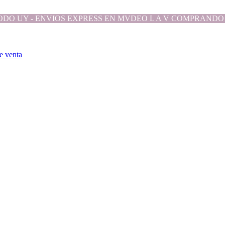
ODO UY - ENVIOS EXPRESS EN MVDEO L A V COMPRANDO 
e venta