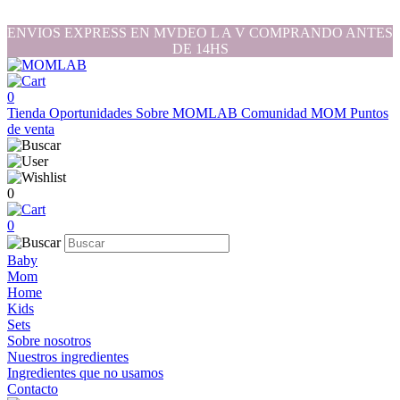
ENVIOS EXPRESS EN MVDEO L A V COMPRANDO ANTES
DE 14HS
0
Tienda
Oportunidades
Sobre MOMLAB
Comunidad MOM
Puntos
de venta
0
0
Baby
Mom
Home
Kids
Sets
Sobre nosotros
Nuestros ingredientes
Ingredientes que no usamos
Contacto